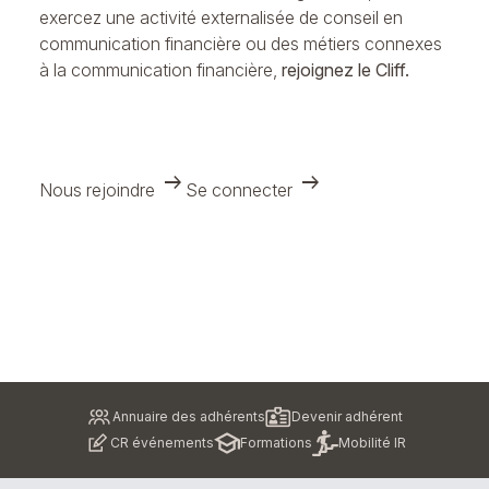
exercez une activité externalisée de conseil en
communication financière ou des métiers connexes
à la communication financière,
rejoignez le Cliff.
arrow_right_alt
arrow_right_alt
Nous rejoindre
Se connecter
Pied
Annuaire des adhérents
Devenir adhérent
de
CR événements
Formations
Mobilité IR
page