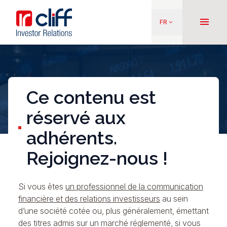
Aller
Aller directement au contenu
au
menu
FR
keyboard_arrow_down
contenu
principal
Ce contenu est
réservé aux
adhérents.
Rejoignez-nous !
Si vous êtes
un professionnel de la communication
financière et des relations investisseurs
au sein
d’une société cotée ou, plus généralement, émettant
des titres admis sur un marché réglementé, si vous