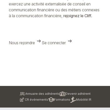
exercez une activité externalisée de conseil en
communication financière ou des métiers connexes
à la communication financière,
rejoignez le Cliff.
arrow_right_alt
arrow_right_alt
Nous rejoindre
Se connecter
Pied
Annuaire des adhérents
Devenir adhérent
de
CR événements
Formations
Mobilité IR
page