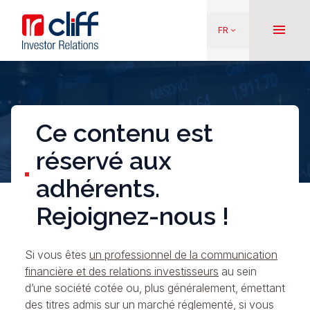
Aller
Aller directement au contenu
au
menu
FR
keyboard_arrow_down
contenu
principal
Ce contenu est
réservé aux
adhérents.
Rejoignez-nous !
Si vous êtes
un professionnel de la communication
financière et des relations investisseurs
au sein
d’une société cotée ou, plus généralement, émettant
des titres admis sur un marché réglementé, si vous