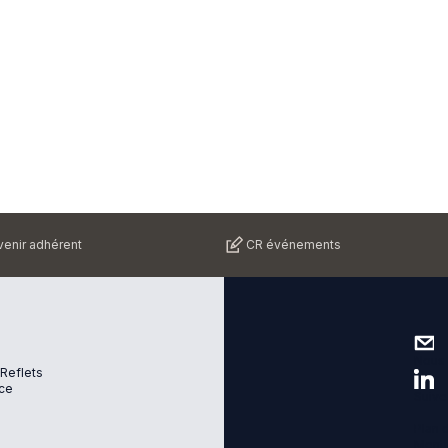
enir adhérent
CR événements
Nous 
 Reflets
ce
Suive
Plan d
Menti