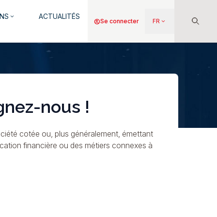
NS
ACTUALITÉS
keyboard_arrow_down
Menu
account_circle
Se connecter
FR
keyboard_arrow_down
du
compte
de
l'utilisateur
gnez-nous !
ciété cotée ou, plus généralement, émettant
ication financière ou des métiers connexes à