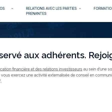
NOS
RELATIONS AVEC LES PARTIES
FORMATIO
keyboard_arrow_down
keyboard_arrow_down
PRENANTES
servé aux adhérents. Rejoi
ation financière et des relations investisseurs
au sein d’une so
i vous exercez une activité externalisée de conseil en commun
.