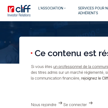
Aller
Aller directement au contenu
Navigation
L'ASSOCIATION
SERVICES POUR 
au
keyboard_arrow_down
principale
ADHÉRENTS
contenu
principal
Ce contenu est ré
Si vous êtes
un professionnel de la communic
des titres admis sur un marché réglementé, s
la communication financière,
rejoignez le Cliff
arrow_right_alt
arrow_right_alt
Nous rejoindre
Se connecter