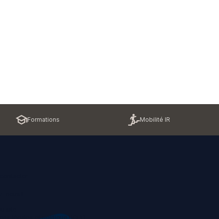
Formations
Mobilité IR
contacter
z-nous !
u site
ons légales et politique RGPD