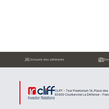
Pied
Annuaire des adhérents
Dev
de
page
CLIFF - Tour Praetorium 14, Place des
92400 Courbevoie La Défense - Fran