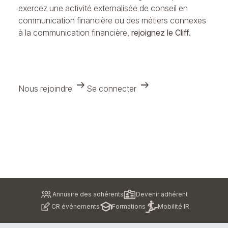
exercez une activité externalisée de conseil en
communication financière ou des métiers connexes
à la communication financière,
rejoignez le Cliff.
arrow_right_alt
arrow_right_alt
Nous rejoindre
Se connecter
Pied
Annuaire des adhérents
Devenir adhérent
de
CR événements
Formations
Mobilité IR
page