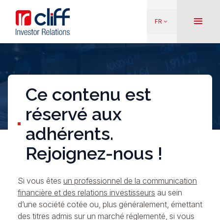
Aller
Aller directement au contenu
au
menu
FR
keyboard_arrow_down
contenu
principal
Ce contenu est
réservé aux
adhérents.
Rejoignez-nous !
Si vous êtes
un professionnel de la communication
financière et des relations investisseurs
au sein
d’une société cotée ou, plus généralement, émettant
des titres admis sur un marché réglementé, si vous