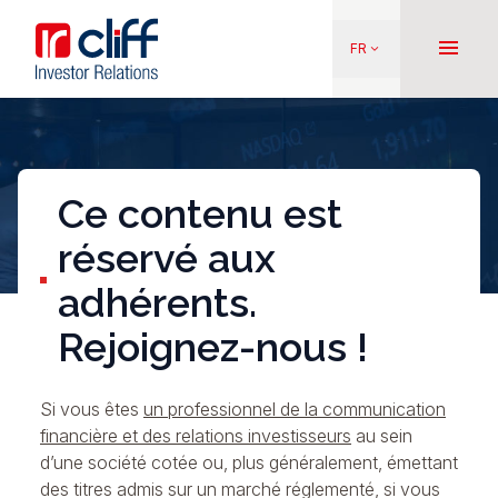
Aller
Aller directement au contenu
au
menu
FR
keyboard_arrow_down
contenu
principal
Ce contenu est
réservé aux
adhérents.
Rejoignez-nous !
Si vous êtes
un professionnel de la communication
financière et des relations investisseurs
au sein
d’une société cotée ou, plus généralement, émettant
des titres admis sur un marché réglementé, si vous