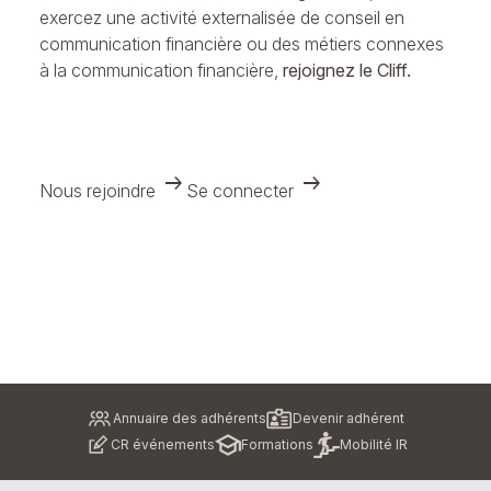
exercez une activité externalisée de conseil en
communication financière ou des métiers connexes
à la communication financière,
rejoignez le Cliff.
arrow_right_alt
arrow_right_alt
Nous rejoindre
Se connecter
Pied
Annuaire des adhérents
Devenir adhérent
de
CR événements
Formations
Mobilité IR
page