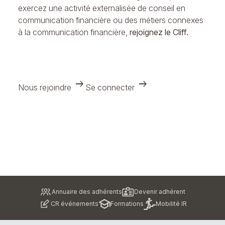
exercez une activité externalisée de conseil en
communication financière ou des métiers connexes
à la communication financière,
rejoignez le Cliff.
arrow_right_alt
arrow_right_alt
Nous rejoindre
Se connecter
Pied
Annuaire des adhérents
Devenir adhérent
de
CR événements
Formations
Mobilité IR
page