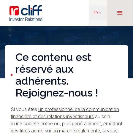
Aller
Aller directement au contenu
au
menu
FR
keyboard_arrow_down
contenu
principal
Ce contenu est
réservé aux
adhérents.
Rejoignez-nous !
Si vous êtes
un professionnel de la communication
financière et des relations investisseurs
au sein
d’une société cotée ou, plus généralement, émettant
des titres admis sur un marché réglementé, si vous