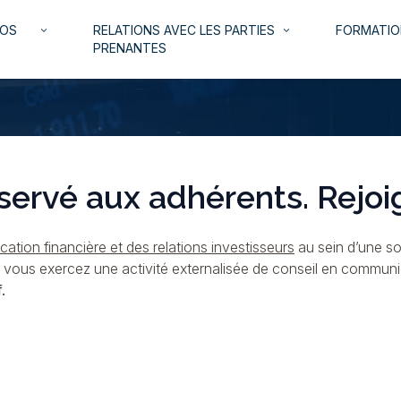
NOS
RELATIONS AVEC LES PARTIES
FORMATIO
keyboard_arrow_down
keyboard_arrow_down
PRENANTES
servé aux adhérents. Rejoi
ation financière et des relations investisseurs
au sein d’une so
i vous exercez une activité externalisée de conseil en commun
.