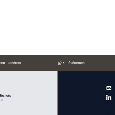
enir adhérent
CR événements
Nous 
 Reflets
ce
Suive
Plan d
Menti