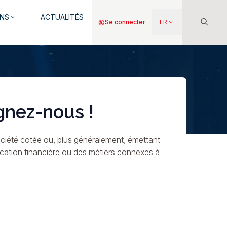
NS
ACTUALITÉS
keyboard_arrow_down
Menu
account_circle
Se connecter
FR
keyboard_arrow_down
du
compte
de
l'utilisateur
gnez-nous !
ciété cotée ou, plus généralement, émettant
ication financière ou des métiers connexes à