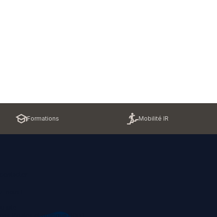
Formations
Mobilité IR
contacter
z-nous !
u site
ons légales et politique RGPD