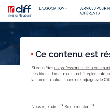
Aller
Aller directement au contenu
Navigation
L'ASSOCIATION
SERVICES POUR 
au
keyboard_arrow_down
principale
ADHÉRENTS
contenu
principal
Ce contenu est ré
Si vous êtes
un professionnel de la communic
des titres admis sur un marché réglementé, s
la communication financière,
rejoignez le Cliff
arrow_right_alt
arrow_right_alt
Nous rejoindre
Se connecter