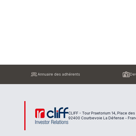
Pied
Annuaire des adhérents
Dev
de
page
CLIFF - Tour Praetorium 14, Place des
92400 Courbevoie La Défense - Fran