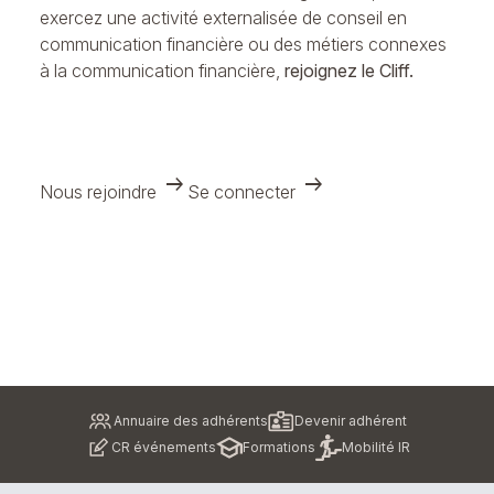
exercez une activité externalisée de conseil en
communication financière ou des métiers connexes
à la communication financière,
rejoignez le Cliff.
arrow_right_alt
arrow_right_alt
Nous rejoindre
Se connecter
Pied
Annuaire des adhérents
Devenir adhérent
de
CR événements
Formations
Mobilité IR
page