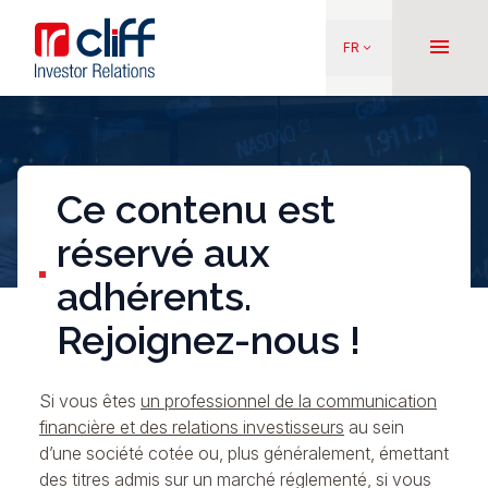
Aller
Aller directement au contenu
au
menu
FR
keyboard_arrow_down
contenu
principal
Ce contenu est
réservé aux
adhérents.
Rejoignez-nous !
Si vous êtes
un professionnel de la communication
financière et des relations investisseurs
au sein
d’une société cotée ou, plus généralement, émettant
des titres admis sur un marché réglementé, si vous