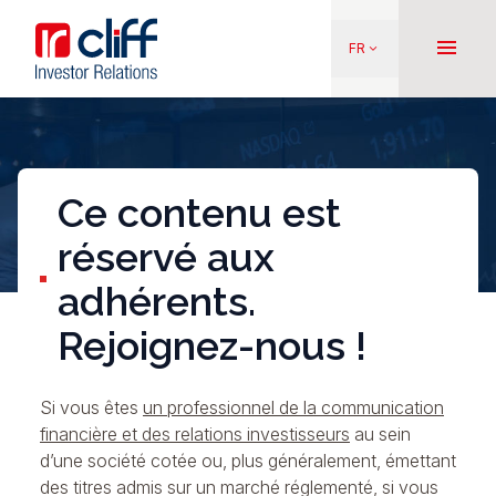
Aller
Aller directement au contenu
au
menu
FR
keyboard_arrow_down
contenu
principal
Ce contenu est
réservé aux
adhérents.
Rejoignez-nous !
Si vous êtes
un professionnel de la communication
financière et des relations investisseurs
au sein
d’une société cotée ou, plus généralement, émettant
des titres admis sur un marché réglementé, si vous