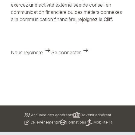
exercez une activité externalisée de conseil en
communication financière ou des métiers connexes
à la communication financière,
rejoignez le Cliff.
arrow_right_alt
arrow_right_alt
Nous rejoindre
Se connecter
Pied
Annuaire des adhérents
Devenir adhérent
de
CR événements
Formations
Mobilité IR
page