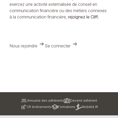
exercez une activité externalisée de conseil en
communication financière ou des métiers connexes
à la communication financière,
rejoignez le Cliff.
arrow_right_alt
arrow_right_alt
Nous rejoindre
Se connecter
Pied
Annuaire des adhérents
Devenir adhérent
de
CR événements
Formations
Mobilité IR
page