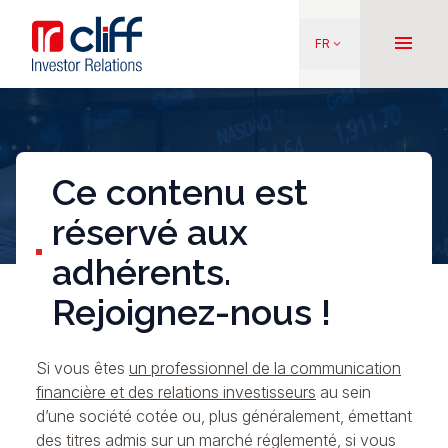
Aller
Aller directement au contenu
au
menu
FR
keyboard_arrow_down
contenu
principal
Ce contenu est
réservé aux
adhérents.
Rejoignez-nous !
Si vous êtes
un professionnel de la communication
financière et des relations investisseurs
au sein
d’une société cotée ou, plus généralement, émettant
des titres admis sur un marché réglementé, si vous