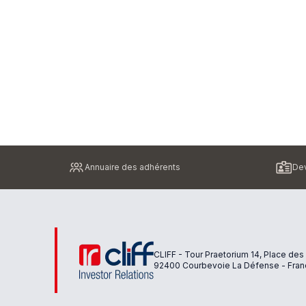
Pied
Annuaire des adhérents
Dev
de
page
CLIFF - Tour Praetorium 14, Place des
92400 Courbevoie La Défense - Fran