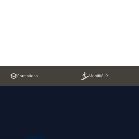
Formations
Mobilité IR
contacter
z-nous !
u site
ons légales et politique RGPD