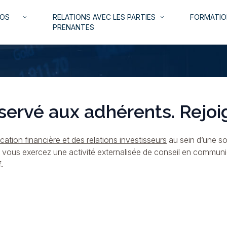
NOS
RELATIONS AVEC LES PARTIES
FORMATIO
keyboard_arrow_down
keyboard_arrow_down
PRENANTES
servé aux adhérents. Rejoi
ation financière et des relations investisseurs
au sein d’une so
i vous exercez une activité externalisée de conseil en commun
.