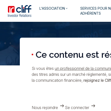
Aller
Aller directement au contenu
Navigation
L'ASSOCIATION
SERVICES POUR 
au
keyboard_arrow_down
principale
ADHÉRENTS
contenu
principal
Ce contenu est ré
Si vous êtes
un professionnel de la communic
des titres admis sur un marché réglementé, s
la communication financière,
rejoignez le Cliff
arrow_right_alt
arrow_right_alt
Nous rejoindre
Se connecter