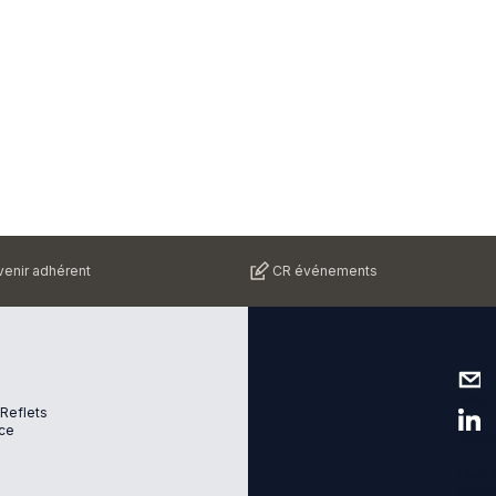
enir adhérent
CR événements
Nous 
 Reflets
ce
Suive
Plan d
Menti