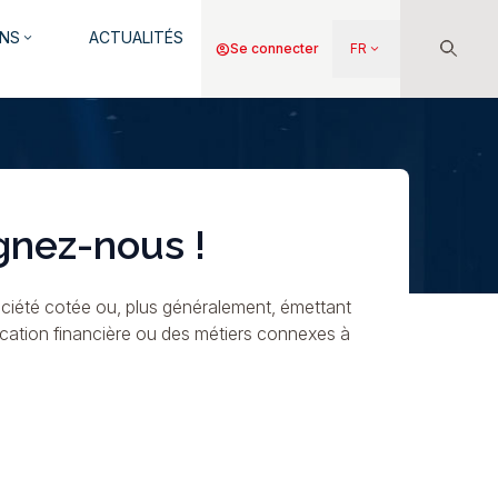
NS
ACTUALITÉS
keyboard_arrow_down
Menu
account_circle
Se connecter
FR
keyboard_arrow_down
du
compte
de
l'utilisateur
gnez-nous !
ciété cotée ou, plus généralement, émettant
ication financière ou des métiers connexes à