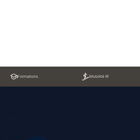
Formations
Mobilité IR
contacter
z-nous !
u site
ons légales et politique RGPD