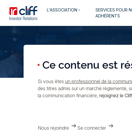
Aller
Aller directement au contenu
Navigation
L'ASSOCIATION
SERVICES POUR 
au
keyboard_arrow_down
principale
ADHÉRENTS
contenu
principal
Ce contenu est ré
Si vous êtes
un professionnel de la communic
des titres admis sur un marché réglementé, s
la communication financière,
rejoignez le Cliff
arrow_right_alt
arrow_right_alt
Nous rejoindre
Se connecter