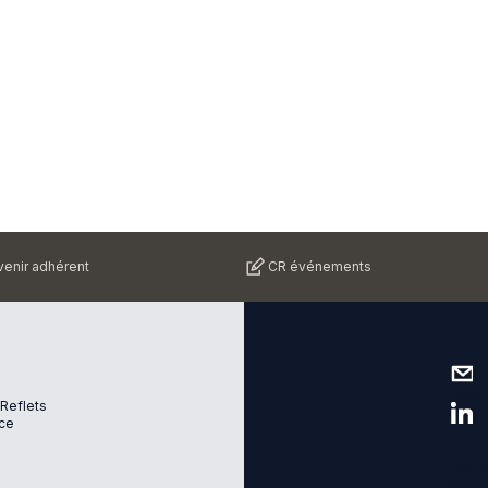
enir adhérent
CR événements
Nous 
 Reflets
ce
Suive
Plan d
Menti