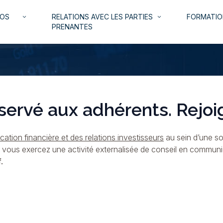
NOS
RELATIONS AVEC LES PARTIES
FORMATIO
keyboard_arrow_down
keyboard_arrow_down
PRENANTES
servé aux adhérents. Rejoi
ation financière et des relations investisseurs
au sein d’une so
i vous exercez une activité externalisée de conseil en commun
.