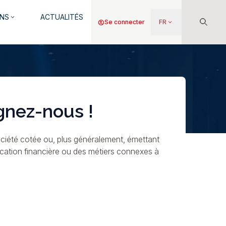
NS
ACTUALITÉS
keyboard_arrow_down
Menu
account_circle
Se connecter
FR
keyboard_arrow_down
du
compte
de
l'utilisateur
gnez-nous !
ciété cotée ou, plus généralement, émettant
ication financière ou des métiers connexes à