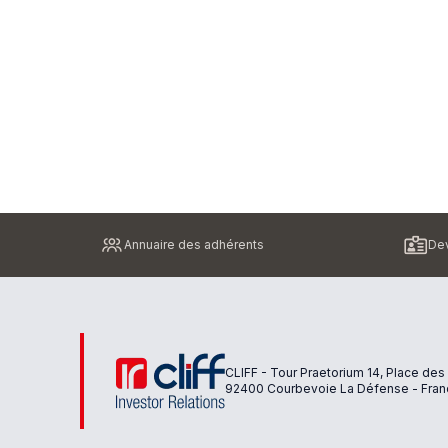
Pied
Annuaire des adhérents
Dev
de
page
CLIFF - Tour Praetorium 14, Place des
92400 Courbevoie La Défense - Fran