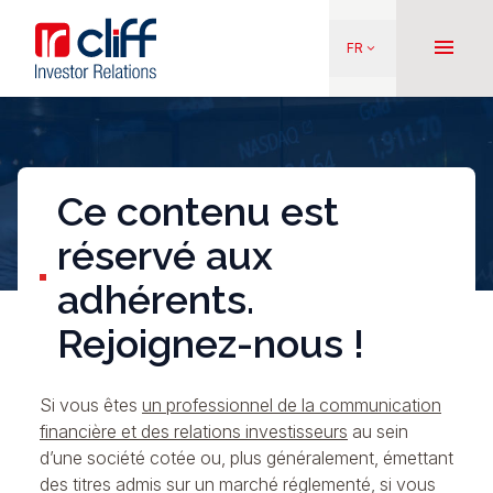
Aller
Aller directement au contenu
au
menu
FR
keyboard_arrow_down
contenu
principal
Ce contenu est
réservé aux
adhérents.
Rejoignez-nous !
Si vous êtes
un professionnel de la communication
financière et des relations investisseurs
au sein
d’une société cotée ou, plus généralement, émettant
des titres admis sur un marché réglementé, si vous