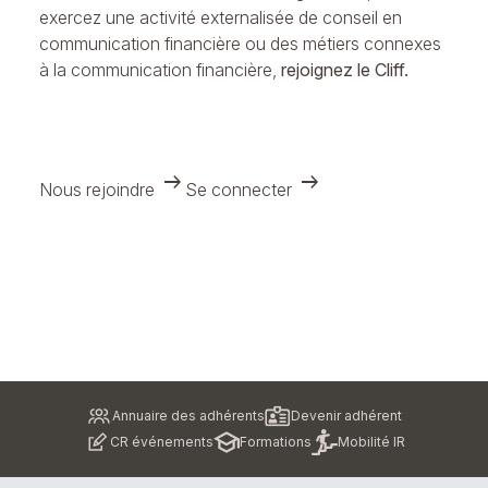
exercez une activité externalisée de conseil en
communication financière ou des métiers connexes
à la communication financière,
rejoignez le Cliff.
arrow_right_alt
arrow_right_alt
Nous rejoindre
Se connecter
Pied
Annuaire des adhérents
Devenir adhérent
de
CR événements
Formations
Mobilité IR
page