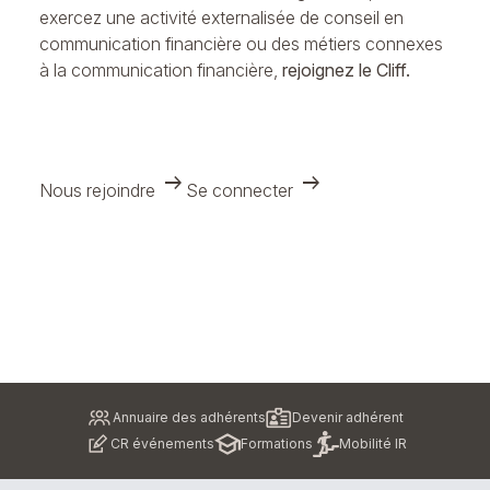
exercez une activité externalisée de conseil en
communication financière ou des métiers connexes
à la communication financière,
rejoignez le Cliff.
arrow_right_alt
arrow_right_alt
Nous rejoindre
Se connecter
Pied
Annuaire des adhérents
Devenir adhérent
de
CR événements
Formations
Mobilité IR
page