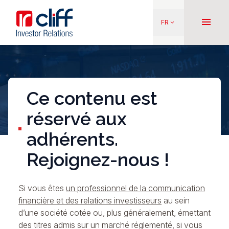
Aller
Aller directement au contenu
au
menu
FR
keyboard_arrow_down
contenu
principal
Ce contenu est
réservé aux
adhérents.
Rejoignez-nous !
Si vous êtes
un professionnel de la communication
financière et des relations investisseurs
au sein
d’une société cotée ou, plus généralement, émettant
des titres admis sur un marché réglementé, si vous