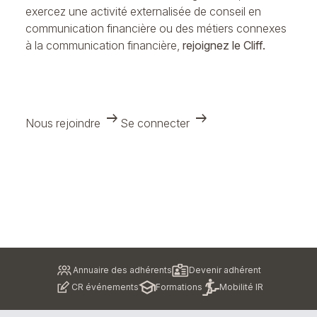
exercez une activité externalisée de conseil en
communication financière ou des métiers connexes
à la communication financière,
rejoignez le Cliff.
arrow_right_alt
arrow_right_alt
Nous rejoindre
Se connecter
Pied
Annuaire des adhérents
Devenir adhérent
de
CR événements
Formations
Mobilité IR
page