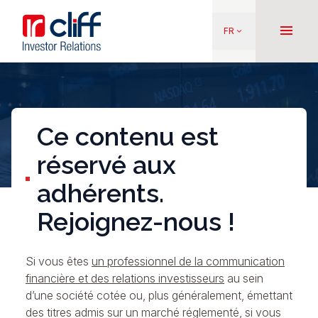
Aller
Aller directement au contenu
au
menu
FR
keyboard_arrow_down
contenu
principal
Ce contenu est
réservé aux
adhérents.
Rejoignez-nous !
Si vous êtes
un professionnel de la communication
financière et des relations investisseurs
au sein
d’une société cotée ou, plus généralement, émettant
des titres admis sur un marché réglementé, si vous