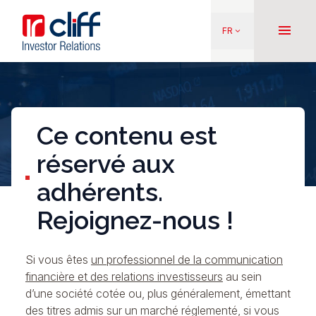
Aller
Aller directement au contenu
au
menu
FR
keyboard_arrow_down
contenu
principal
Ce contenu est
réservé aux
adhérents.
Rejoignez-nous !
Si vous êtes
un professionnel de la communication
financière et des relations investisseurs
au sein
d’une société cotée ou, plus généralement, émettant
des titres admis sur un marché réglementé, si vous