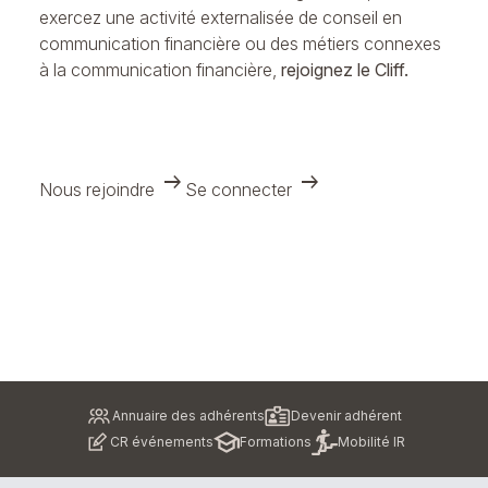
exercez une activité externalisée de conseil en
communication financière ou des métiers connexes
à la communication financière,
rejoignez le Cliff.
arrow_right_alt
arrow_right_alt
Nous rejoindre
Se connecter
Pied
Annuaire des adhérents
Devenir adhérent
de
CR événements
Formations
Mobilité IR
page