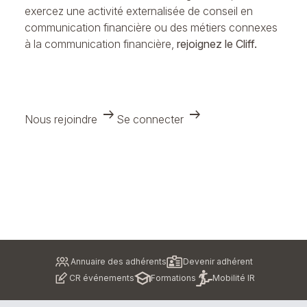
exercez une activité externalisée de conseil en
communication financière ou des métiers connexes
à la communication financière,
rejoignez le Cliff.
arrow_right_alt
arrow_right_alt
Nous rejoindre
Se connecter
Pied
Annuaire des adhérents
Devenir adhérent
de
CR événements
Formations
Mobilité IR
page