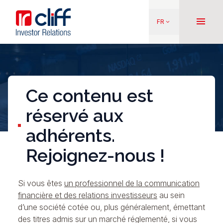
Aller
Aller directement au contenu
au
menu
FR
keyboard_arrow_down
contenu
principal
Ce contenu est
réservé aux
adhérents.
Rejoignez-nous !
Si vous êtes
un professionnel de la communication
financière et des relations investisseurs
au sein
d’une société cotée ou, plus généralement, émettant
des titres admis sur un marché réglementé, si vous