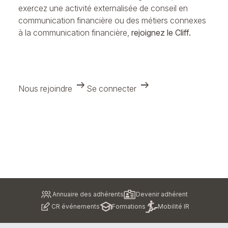
exercez une activité externalisée de conseil en
communication financière ou des métiers connexes
à la communication financière,
rejoignez le Cliff.
arrow_right_alt
arrow_right_alt
Nous rejoindre
Se connecter
Pied
Annuaire des adhérents
Devenir adhérent
de
CR événements
Formations
Mobilité IR
page