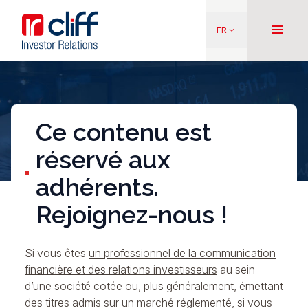
Aller
Aller directement au contenu
au
menu
FR
keyboard_arrow_down
contenu
principal
Ce contenu est
réservé aux
adhérents.
Rejoignez-nous !
Si vous êtes
un professionnel de la communication
financière et des relations investisseurs
au sein
d’une société cotée ou, plus généralement, émettant
des titres admis sur un marché réglementé, si vous