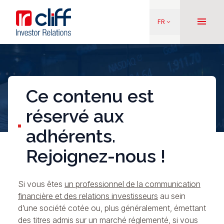
Aller
Aller directement au contenu
au
menu
FR
keyboard_arrow_down
contenu
principal
Ce contenu est
réservé aux
adhérents.
Rejoignez-nous !
Si vous êtes
un professionnel de la communication
financière et des relations investisseurs
au sein
d’une société cotée ou, plus généralement, émettant
des titres admis sur un marché réglementé, si vous