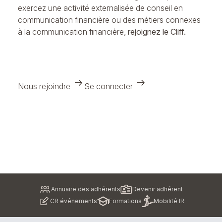
exercez une activité externalisée de conseil en
communication financière ou des métiers connexes
à la communication financière,
rejoignez le Cliff.
arrow_right_alt
arrow_right_alt
Nous rejoindre
Se connecter
Pied
Annuaire des adhérents
Devenir adhérent
de
CR événements
Formations
Mobilité IR
page