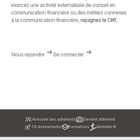
exercez une activité externalisée de conseil en
communication financière ou des métiers connexes
à la communication financière,
rejoignez le Cliff.
arrow_right_alt
arrow_right_alt
Nous rejoindre
Se connecter
Pied
Annuaire des adhérents
Devenir adhérent
de
CR événements
Formations
Mobilité IR
page