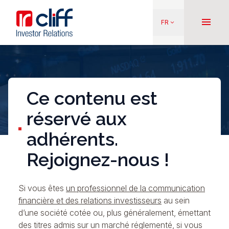
Aller
Aller directement au contenu
au
menu
FR
keyboard_arrow_down
contenu
principal
Ce contenu est
réservé aux
adhérents.
Rejoignez-nous !
Si vous êtes
un professionnel de la communication
financière et des relations investisseurs
au sein
d’une société cotée ou, plus généralement, émettant
des titres admis sur un marché réglementé, si vous