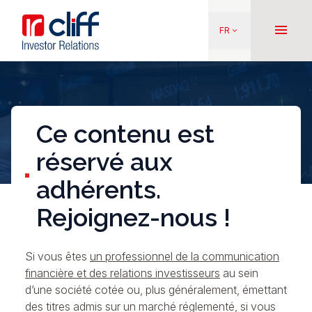
Aller
Aller directement au contenu
au
menu
FR
keyboard_arrow_down
contenu
principal
Ce contenu est
réservé aux
adhérents.
Rejoignez-nous !
Si vous êtes
un professionnel de la communication
financière et des relations investisseurs
au sein
d’une société cotée ou, plus généralement, émettant
des titres admis sur un marché réglementé, si vous