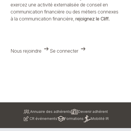
exercez une activité externalisée de conseil en
communication financière ou des métiers connexes
à la communication financière,
rejoignez le Cliff.
arrow_right_alt
arrow_right_alt
Nous rejoindre
Se connecter
Pied
Annuaire des adhérents
Devenir adhérent
de
CR événements
Formations
Mobilité IR
page