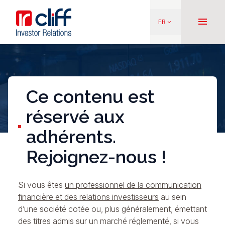
Aller
Aller directement au contenu
au
menu
FR
keyboard_arrow_down
contenu
principal
Ce contenu est
réservé aux
adhérents.
Rejoignez-nous !
Si vous êtes
un professionnel de la communication
financière et des relations investisseurs
au sein
d’une société cotée ou, plus généralement, émettant
des titres admis sur un marché réglementé, si vous