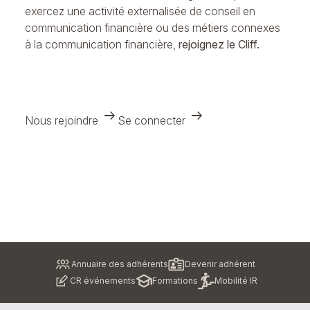
exercez une activité externalisée de conseil en
communication financière ou des métiers connexes
à la communication financière,
rejoignez le Cliff.
arrow_right_alt
arrow_right_alt
Nous rejoindre
Se connecter
Pied
Annuaire des adhérents
Devenir adhérent
de
CR événements
Formations
Mobilité IR
page