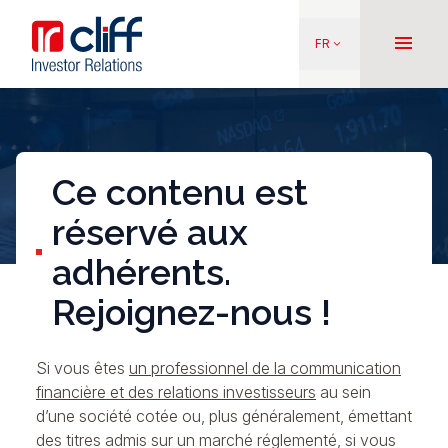
Aller
Aller directement au contenu
au
menu
FR
keyboard_arrow_down
contenu
principal
Ce contenu est
réservé aux
adhérents.
Rejoignez-nous !
Si vous êtes
un professionnel de la communication
financière et des relations investisseurs
au sein
d’une société cotée ou, plus généralement, émettant
des titres admis sur un marché réglementé, si vous