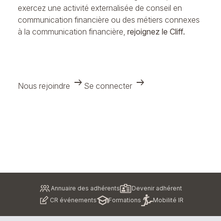
exercez une activité externalisée de conseil en
communication financière ou des métiers connexes
à la communication financière,
rejoignez le Cliff.
arrow_right_alt
arrow_right_alt
Nous rejoindre
Se connecter
Pied
Annuaire des adhérents
Devenir adhérent
de
CR événements
Formations
Mobilité IR
page