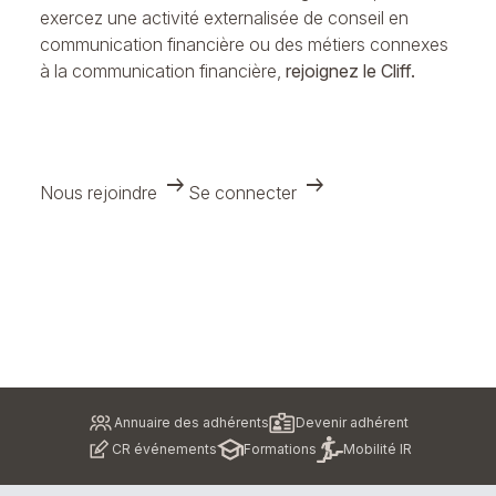
exercez une activité externalisée de conseil en
communication financière ou des métiers connexes
à la communication financière,
rejoignez le Cliff.
arrow_right_alt
arrow_right_alt
Nous rejoindre
Se connecter
Pied
Annuaire des adhérents
Devenir adhérent
de
CR événements
Formations
Mobilité IR
page