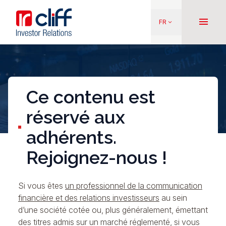
Aller
Aller directement au contenu
au
menu
FR
keyboard_arrow_down
contenu
principal
Ce contenu est
réservé aux
adhérents.
Rejoignez-nous !
Si vous êtes
un professionnel de la communication
financière et des relations investisseurs
au sein
d’une société cotée ou, plus généralement, émettant
des titres admis sur un marché réglementé, si vous