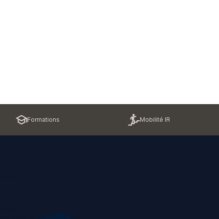
Formations
Mobilité IR
contacter
z-nous !
u site
ons légales et politique RGPD