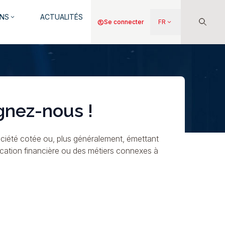
NS
ACTUALITÉS
keyboard_arrow_down
Menu
account_circle
Se connecter
FR
keyboard_arrow_down
du
compte
de
l'utilisateur
gnez-nous !
ciété cotée ou, plus généralement, émettant
ication financière ou des métiers connexes à