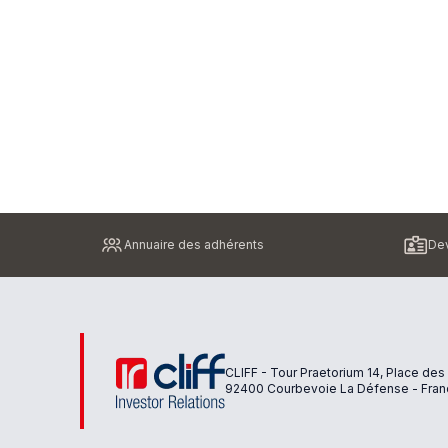
Pied
Annuaire des adhérents
Dev
de
page
CLIFF - Tour Praetorium 14, Place des
92400 Courbevoie La Défense - Fran