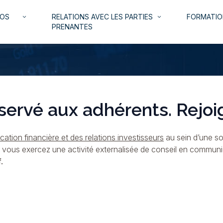
NOS
RELATIONS AVEC LES PARTIES
FORMATIO
keyboard_arrow_down
keyboard_arrow_down
PRENANTES
servé aux adhérents. Rejoi
ation financière et des relations investisseurs
au sein d’une so
i vous exercez une activité externalisée de conseil en commun
.