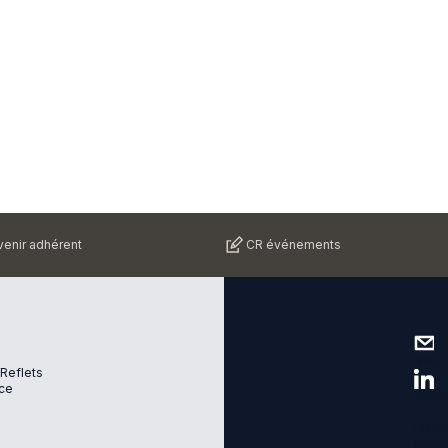
enir adhérent
CR événements
Nous 
 Reflets
ce
Suive
Plan d
Menti