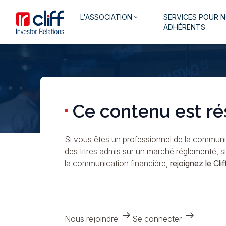
Aller
Aller directement au contenu
Navigation
L'ASSOCIATION
SERVICES POUR 
au
keyboard_arrow_down
principale
ADHÉRENTS
contenu
principal
Ce contenu est ré
Si vous êtes
un professionnel de la communic
des titres admis sur un marché réglementé, s
la communication financière,
rejoignez le Cliff
arrow_right_alt
arrow_right_alt
Nous rejoindre
Se connecter