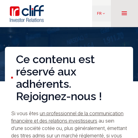
Aller
Aller directement au contenu
au
menu
FR
keyboard_arrow_down
contenu
principal
Ce contenu est
réservé aux
adhérents.
Rejoignez-nous !
Si vous êtes
un professionnel de la communication
financière et des relations investisseurs
au sein
d’une société cotée ou, plus généralement, émettant
des titres admis sur un marché réglementé, si vous