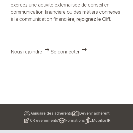
exercez une activité externalisée de conseil en
communication financière ou des métiers connexes
à la communication financière,
rejoignez le Cliff.
arrow_right_alt
arrow_right_alt
Nous rejoindre
Se connecter
Pied
Annuaire des adhérents
Devenir adhérent
de
CR événements
Formations
Mobilité IR
page