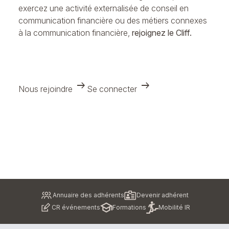
exercez une activité externalisée de conseil en
communication financière ou des métiers connexes
à la communication financière,
rejoignez le Cliff.
arrow_right_alt
arrow_right_alt
Nous rejoindre
Se connecter
Pied
Annuaire des adhérents
Devenir adhérent
de
CR événements
Formations
Mobilité IR
page