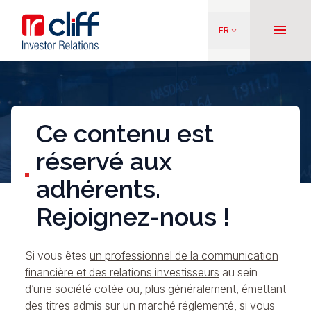
Aller
Aller directement au contenu
au
menu
FR
keyboard_arrow_down
contenu
principal
Ce contenu est
réservé aux
adhérents.
Rejoignez-nous !
Si vous êtes
un professionnel de la communication
financière et des relations investisseurs
au sein
d’une société cotée ou, plus généralement, émettant
des titres admis sur un marché réglementé, si vous