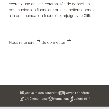
exercez une activité externalisée de conseil en
communication financière ou des métiers connexes
à la communication financière,
rejoignez le Cliff.
arrow_right_alt
arrow_right_alt
Nous rejoindre
Se connecter
Pied
Annuaire des adhérents
Devenir adhérent
de
CR événements
Formations
Mobilité IR
page