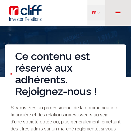
Aller
Aller directement au contenu
au
menu
FR
keyboard_arrow_down
contenu
principal
Ce contenu est
réservé aux
adhérents.
Rejoignez-nous !
Si vous êtes
un professionnel de la communication
financière et des relations investisseurs
au sein
d’une société cotée ou, plus généralement, émettant
des titres admis sur un marché réglementé, si vous