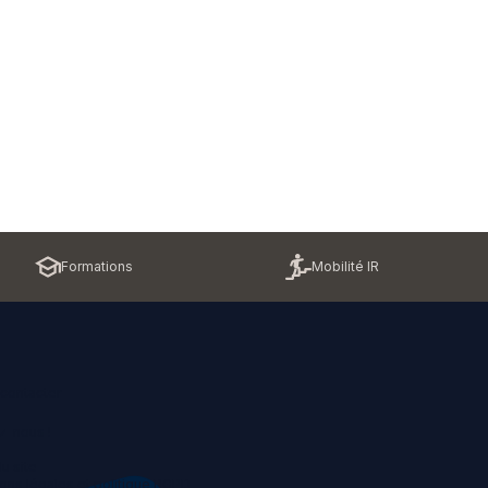
Formations
Mobilité IR
contacter
z-nous !
u site
ons légales et politique RGPD