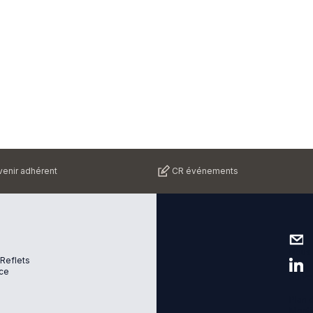
enir adhérent
CR événements
Nous 
 Reflets
ce
Suive
Plan d
Menti