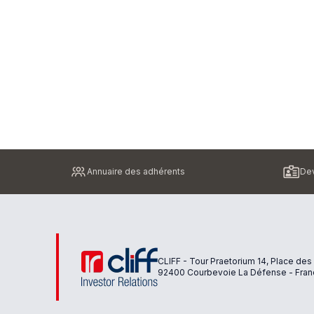
Pied
Annuaire des adhérents
Dev
de
page
CLIFF - Tour Praetorium 14, Place des
92400 Courbevoie La Défense - Fran