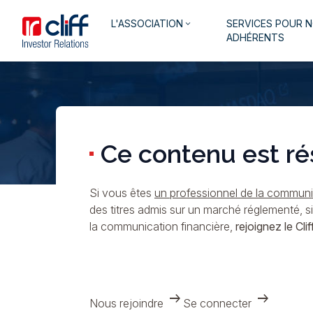
Aller
Aller directement au contenu
Navigation
L'ASSOCIATION
SERVICES POUR 
au
keyboard_arrow_down
principale
ADHÉRENTS
contenu
principal
Ce contenu est ré
Si vous êtes
un professionnel de la communic
des titres admis sur un marché réglementé, s
la communication financière,
rejoignez le Cliff
arrow_right_alt
arrow_right_alt
Nous rejoindre
Se connecter