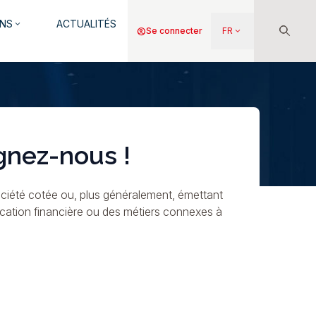
NS
ACTUALITÉS
keyboard_arrow_down
Menu
account_circle
Se connecter
FR
keyboard_arrow_down
du
compte
de
l'utilisateur
gnez-nous !
ciété cotée ou, plus généralement, émettant
ication financière ou des métiers connexes à