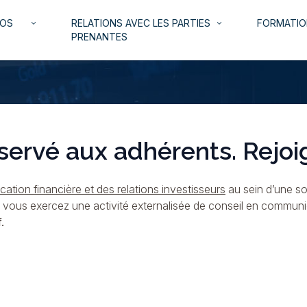
NOS
RELATIONS AVEC LES PARTIES
FORMATIO
keyboard_arrow_down
keyboard_arrow_down
PRENANTES
servé aux adhérents. Rejoi
ation financière et des relations investisseurs
au sein d’une so
i vous exercez une activité externalisée de conseil en commun
.