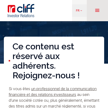
Aller
Aller directement au contenu
au
menu
FR
keyboard_arrow_down
contenu
principal
Ce contenu est
réservé aux
adhérents.
Rejoignez-nous !
Si vous êtes
un professionnel de la communication
financière et des relations investisseurs
au sein
d’une société cotée ou, plus généralement, émettant
des titres admis sur un marché réglementé, si vous