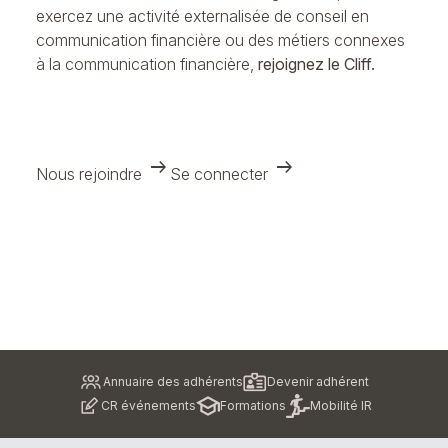
exercez une activité externalisée de conseil en
communication financière ou des métiers connexes
à la communication financière,
rejoignez le Cliff.
arrow_right_alt
arrow_right_alt
Nous rejoindre
Se connecter
Pied
Annuaire des adhérents
Devenir adhérent
de
CR événements
Formations
Mobilité IR
page