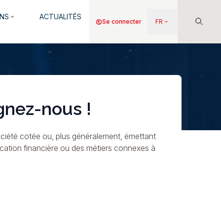
NS
ACTUALITÉS
keyboard_arrow_down
Menu
account_circle
Se connecter
FR
keyboard_arrow_down
du
compte
de
l'utilisateur
gnez-nous !
ciété cotée ou, plus généralement, émettant
ication financière ou des métiers connexes à