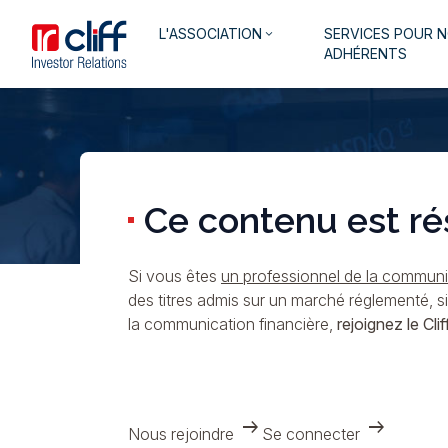
Aller
Aller directement au contenu
Navigation
L'ASSOCIATION
SERVICES POUR 
au
keyboard_arrow_down
principale
ADHÉRENTS
contenu
principal
Ce contenu est ré
Si vous êtes
un professionnel de la communic
des titres admis sur un marché réglementé, s
la communication financière,
rejoignez le Cliff
arrow_right_alt
arrow_right_alt
Nous rejoindre
Se connecter