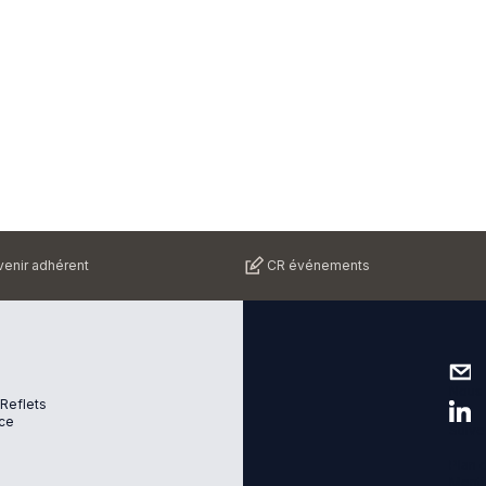
enir adhérent
CR événements
Nous 
 Reflets
ce
Suive
Plan d
Menti