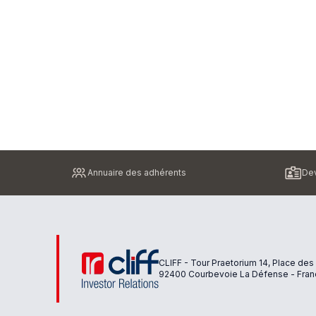
Pied
Annuaire des adhérents
Dev
de
page
CLIFF - Tour Praetorium 14, Place des
92400 Courbevoie La Défense - Fran