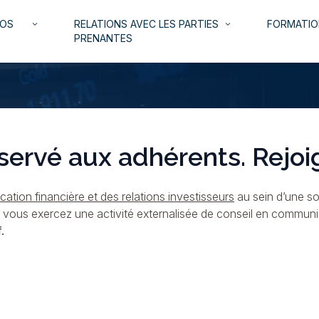
NOS
RELATIONS AVEC LES PARTIES
FORMATIO
keyboard_arrow_down
keyboard_arrow_down
PRENANTES
servé aux adhérents. Rejoi
ation financière et des relations investisseurs
au sein d’une so
i vous exercez une activité externalisée de conseil en commun
.