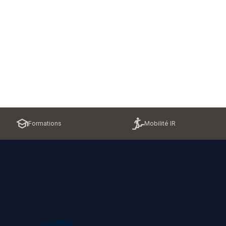
Formations
Mobilité IR
contacter
z-nous !
u site
ons légales et politique RGPD