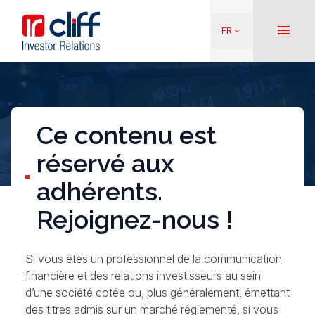
Aller
Aller directement au contenu
au
menu
FR
keyboard_arrow_down
contenu
principal
Ce contenu est
réservé aux
adhérents.
Rejoignez-nous !
Si vous êtes
un professionnel de la communication
financière et des relations investisseurs
au sein
d’une société cotée ou, plus généralement, émettant
des titres admis sur un marché réglementé, si vous