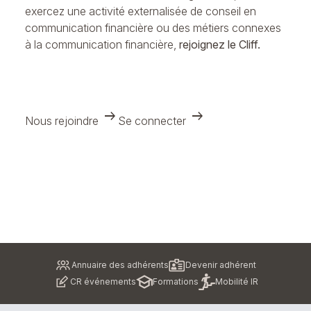
exercez une activité externalisée de conseil en
communication financière ou des métiers connexes
à la communication financière,
rejoignez le Cliff.
arrow_right_alt
arrow_right_alt
Nous rejoindre
Se connecter
Pied
Annuaire des adhérents
Devenir adhérent
de
CR événements
Formations
Mobilité IR
page