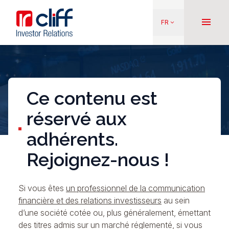
Aller
Aller directement au contenu
au
menu
FR
keyboard_arrow_down
contenu
principal
Ce contenu est
réservé aux
adhérents.
Rejoignez-nous !
Si vous êtes
un professionnel de la communication
financière et des relations investisseurs
au sein
d’une société cotée ou, plus généralement, émettant
des titres admis sur un marché réglementé, si vous