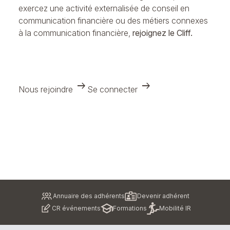
exercez une activité externalisée de conseil en
communication financière ou des métiers connexes
à la communication financière,
rejoignez le Cliff.
arrow_right_alt
arrow_right_alt
Nous rejoindre
Se connecter
Pied
Annuaire des adhérents
Devenir adhérent
de
CR événements
Formations
Mobilité IR
page