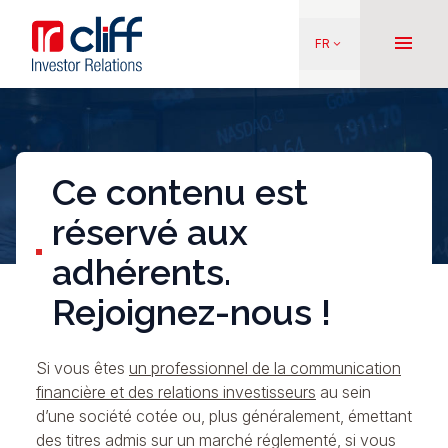
Aller
Aller directement au contenu
au
menu
FR
keyboard_arrow_down
contenu
principal
Ce contenu est
réservé aux
adhérents.
Rejoignez-nous !
Si vous êtes
un professionnel de la communication
financière et des relations investisseurs
au sein
d’une société cotée ou, plus généralement, émettant
des titres admis sur un marché réglementé, si vous