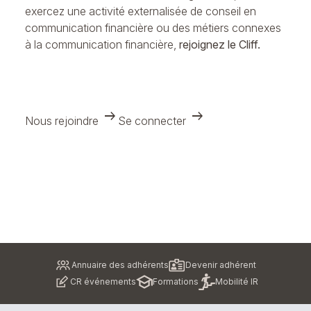
exercez une activité externalisée de conseil en
communication financière ou des métiers connexes
à la communication financière,
rejoignez le Cliff.
arrow_right_alt
arrow_right_alt
Nous rejoindre
Se connecter
Pied
Annuaire des adhérents
Devenir adhérent
de
CR événements
Formations
Mobilité IR
page