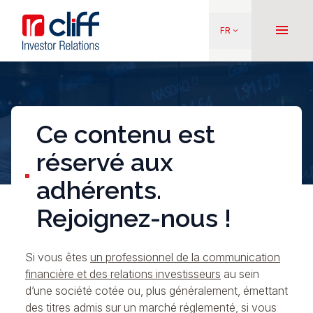
Aller
Aller directement au contenu
au
menu
FR
keyboard_arrow_down
contenu
principal
Ce contenu est
réservé aux
adhérents.
Rejoignez-nous !
Si vous êtes
un professionnel de la communication
financière et des relations investisseurs
au sein
d’une société cotée ou, plus généralement, émettant
des titres admis sur un marché réglementé, si vous