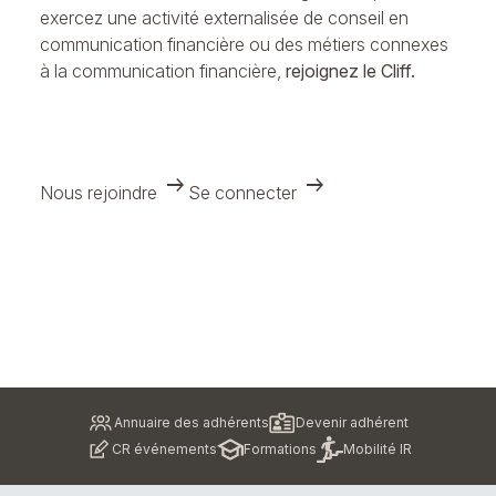
exercez une activité externalisée de conseil en
communication financière ou des métiers connexes
à la communication financière,
rejoignez le Cliff.
arrow_right_alt
arrow_right_alt
Nous rejoindre
Se connecter
Pied
Annuaire des adhérents
Devenir adhérent
de
CR événements
Formations
Mobilité IR
page