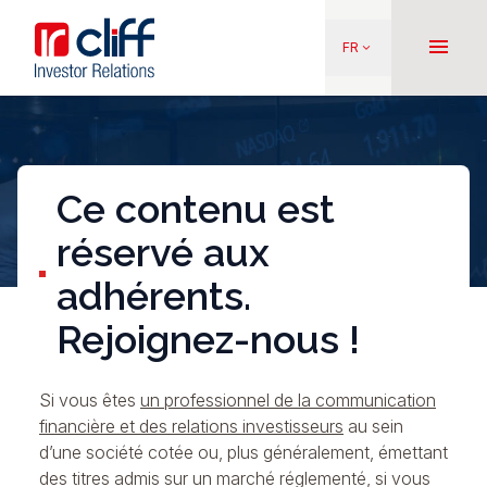
Aller
Aller directement au contenu
au
menu
FR
keyboard_arrow_down
contenu
principal
Ce contenu est
réservé aux
adhérents.
Rejoignez-nous !
Si vous êtes
un professionnel de la communication
financière et des relations investisseurs
au sein
d’une société cotée ou, plus généralement, émettant
des titres admis sur un marché réglementé, si vous