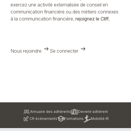
exercez une activité externalisée de conseil en
communication financière ou des métiers connexes
à la communication financière,
rejoignez le Cliff.
arrow_right_alt
arrow_right_alt
Nous rejoindre
Se connecter
Pied
Annuaire des adhérents
Devenir adhérent
de
CR événements
Formations
Mobilité IR
page