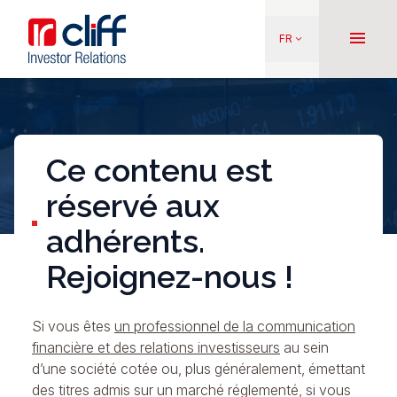
Aller
Aller directement au contenu
au
menu
FR
keyboard_arrow_down
contenu
principal
Ce contenu est
réservé aux
adhérents.
Rejoignez-nous !
Si vous êtes
un professionnel de la communication
financière et des relations investisseurs
au sein
d’une société cotée ou, plus généralement, émettant
des titres admis sur un marché réglementé, si vous