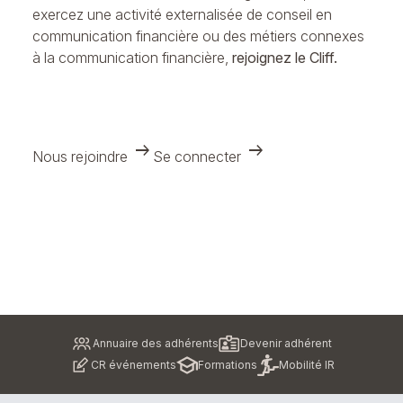
exercez une activité externalisée de conseil en
communication financière ou des métiers connexes
à la communication financière,
rejoignez le Cliff.
arrow_right_alt
arrow_right_alt
Nous rejoindre
Se connecter
Pied
Annuaire des adhérents
Devenir adhérent
de
CR événements
Formations
Mobilité IR
page