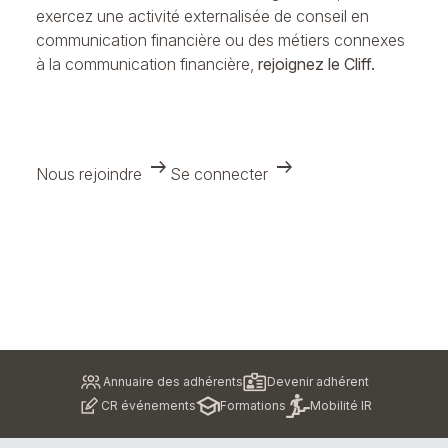
exercez une activité externalisée de conseil en
communication financière ou des métiers connexes
à la communication financière,
rejoignez le Cliff.
arrow_right_alt
arrow_right_alt
Nous rejoindre
Se connecter
Pied
Annuaire des adhérents
Devenir adhérent
de
CR événements
Formations
Mobilité IR
page