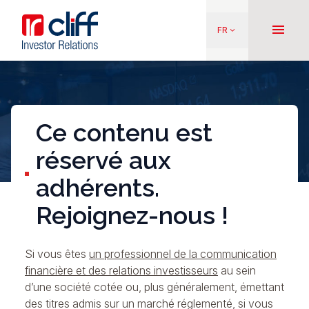
Aller
Aller directement au contenu
au
menu
FR
keyboard_arrow_down
contenu
principal
Ce contenu est
réservé aux
adhérents.
Rejoignez-nous !
Si vous êtes
un professionnel de la communication
financière et des relations investisseurs
au sein
d’une société cotée ou, plus généralement, émettant
des titres admis sur un marché réglementé, si vous