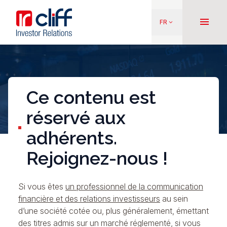
Aller
Aller directement au contenu
au
menu
FR
keyboard_arrow_down
contenu
principal
Ce contenu est
réservé aux
adhérents.
Rejoignez-nous !
Si vous êtes
un professionnel de la communication
financière et des relations investisseurs
au sein
d’une société cotée ou, plus généralement, émettant
des titres admis sur un marché réglementé, si vous