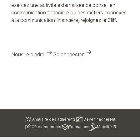
exercez une activité externalisée de conseil en
communication financière ou des métiers connexes
à la communication financière,
rejoignez le Cliff.
arrow_right_alt
arrow_right_alt
Nous rejoindre
Se connecter
Pied
Annuaire des adhérents
Devenir adhérent
de
CR événements
Formations
Mobilité IR
page