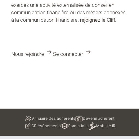
exercez une activité externalisée de conseil en
communication financière ou des métiers connexes
à la communication financière,
rejoignez le Cliff.
arrow_right_alt
arrow_right_alt
Nous rejoindre
Se connecter
Pied
Annuaire des adhérents
Devenir adhérent
de
CR événements
Formations
Mobilité IR
page