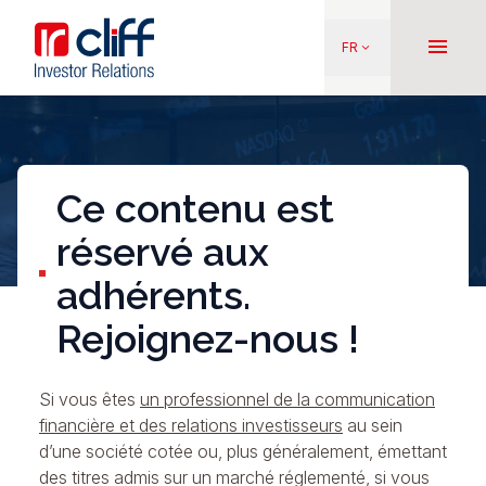
Aller
Aller directement au contenu
au
menu
FR
keyboard_arrow_down
contenu
principal
Ce contenu est
réservé aux
adhérents.
Rejoignez-nous !
Si vous êtes
un professionnel de la communication
financière et des relations investisseurs
au sein
d’une société cotée ou, plus généralement, émettant
des titres admis sur un marché réglementé, si vous