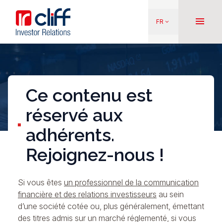
Aller
Aller directement au contenu
au
menu
FR
keyboard_arrow_down
contenu
principal
Ce contenu est
réservé aux
adhérents.
Rejoignez-nous !
Si vous êtes
un professionnel de la communication
financière et des relations investisseurs
au sein
d’une société cotée ou, plus généralement, émettant
des titres admis sur un marché réglementé, si vous