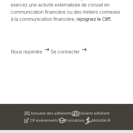
exercez une activité externalisée de conseil en
communication financière ou des métiers connexes
à la communication financière,
rejoignez le Cliff.
arrow_right_alt
arrow_right_alt
Nous rejoindre
Se connecter
Pied
Annuaire des adhérents
Devenir adhérent
de
CR événements
Formations
Mobilité IR
page