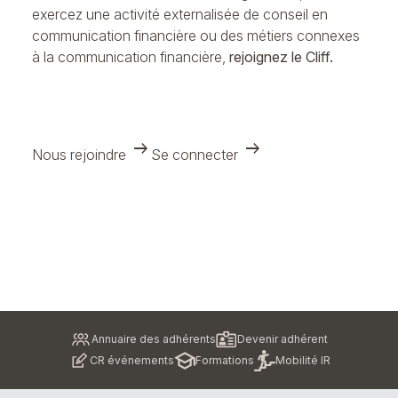
exercez une activité externalisée de conseil en
communication financière ou des métiers connexes
à la communication financière,
rejoignez le Cliff.
arrow_right_alt
arrow_right_alt
Nous rejoindre
Se connecter
Pied
Annuaire des adhérents
Devenir adhérent
de
CR événements
Formations
Mobilité IR
page