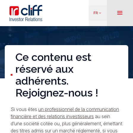
Aller
Aller directement au contenu
au
menu
FR
keyboard_arrow_down
contenu
principal
Ce contenu est
réservé aux
adhérents.
Rejoignez-nous !
Si vous êtes
un professionnel de la communication
financière et des relations investisseurs
au sein
d’une société cotée ou, plus généralement, émettant
des titres admis sur un marché réglementé, si vous