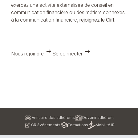
exercez une activité externalisée de conseil en
communication financière ou des métiers connexes
à la communication financière,
rejoignez le Cliff.
arrow_right_alt
arrow_right_alt
Nous rejoindre
Se connecter
Pied
Annuaire des adhérents
Devenir adhérent
de
CR événements
Formations
Mobilité IR
page