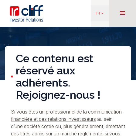
Aller
Aller directement au contenu
au
menu
FR
keyboard_arrow_down
contenu
principal
Ce contenu est
réservé aux
adhérents.
Rejoignez-nous !
Si vous êtes
un professionnel de la communication
financière et des relations investisseurs
au sein
d’une société cotée ou, plus généralement, émettant
des titres admis sur un marché réglementé, si vous