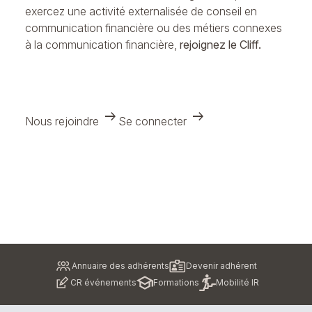
exercez une activité externalisée de conseil en
communication financière ou des métiers connexes
à la communication financière,
rejoignez le Cliff.
arrow_right_alt
arrow_right_alt
Nous rejoindre
Se connecter
Pied
Annuaire des adhérents
Devenir adhérent
de
CR événements
Formations
Mobilité IR
page