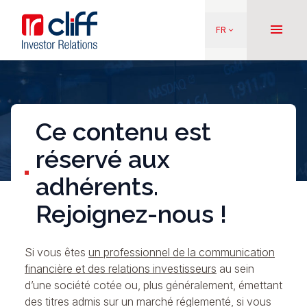
Aller
Aller directement au contenu
au
menu
FR
keyboard_arrow_down
contenu
principal
Ce contenu est
réservé aux
adhérents.
Rejoignez-nous !
Si vous êtes
un professionnel de la communication
financière et des relations investisseurs
au sein
d’une société cotée ou, plus généralement, émettant
des titres admis sur un marché réglementé, si vous