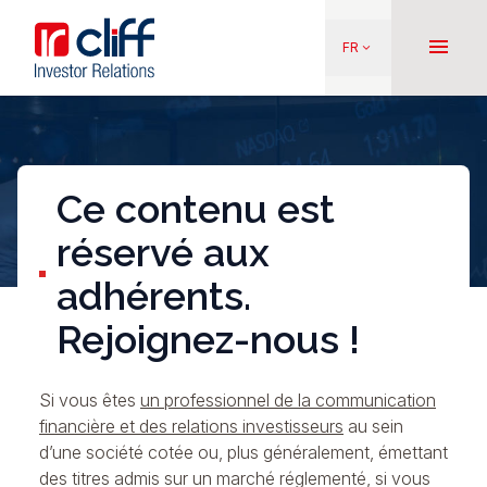
Aller
Aller directement au contenu
au
menu
FR
keyboard_arrow_down
contenu
principal
Ce contenu est
réservé aux
adhérents.
Rejoignez-nous !
Si vous êtes
un professionnel de la communication
financière et des relations investisseurs
au sein
d’une société cotée ou, plus généralement, émettant
des titres admis sur un marché réglementé, si vous