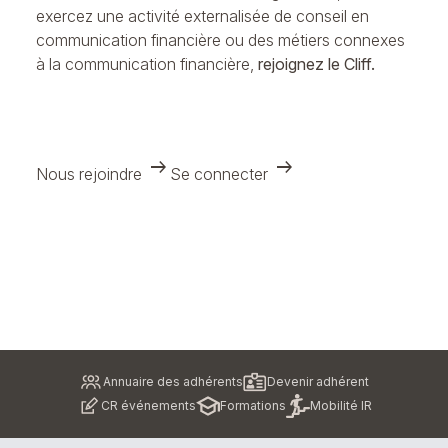
exercez une activité externalisée de conseil en
communication financière ou des métiers connexes
à la communication financière,
rejoignez le Cliff.
arrow_right_alt
arrow_right_alt
Nous rejoindre
Se connecter
Pied
Annuaire des adhérents
Devenir adhérent
de
CR événements
Formations
Mobilité IR
page