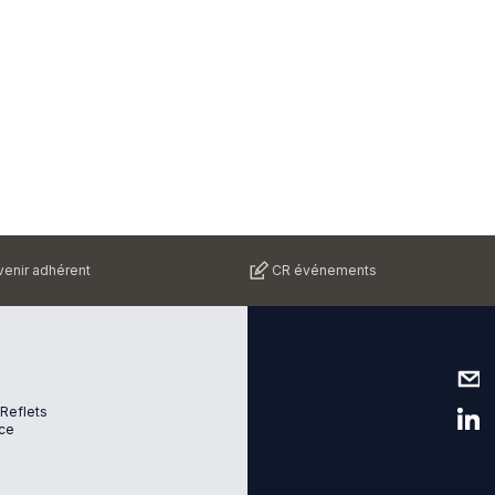
enir adhérent
CR événements
Nous 
 Reflets
ce
Suive
Plan d
Menti