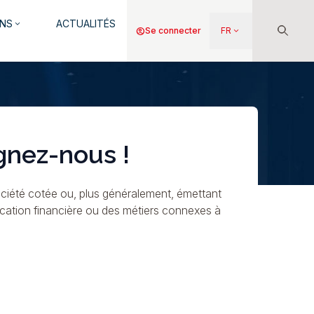
NS
ACTUALITÉS
keyboard_arrow_down
Menu
account_circle
Se connecter
FR
keyboard_arrow_down
du
compte
de
l'utilisateur
gnez-nous !
ciété cotée ou, plus généralement, émettant
ication financière ou des métiers connexes à