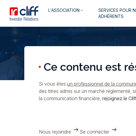
Aller
Aller directement au contenu
Navigation
L'ASSOCIATION
SERVICES POUR 
au
keyboard_arrow_down
principale
ADHÉRENTS
contenu
principal
Ce contenu est ré
Si vous êtes
un professionnel de la communic
des titres admis sur un marché réglementé, s
la communication financière,
rejoignez le Cliff
arrow_right_alt
arrow_right_alt
Nous rejoindre
Se connecter