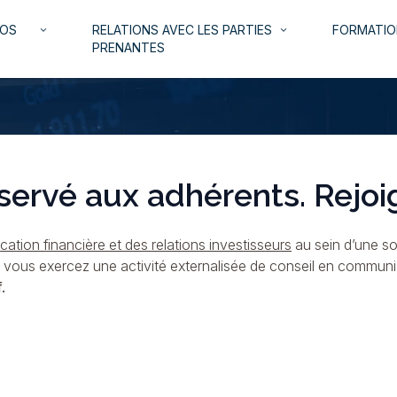
NOS
RELATIONS AVEC LES PARTIES
FORMATIO
keyboard_arrow_down
keyboard_arrow_down
PRENANTES
servé aux adhérents. Rejoi
ation financière et des relations investisseurs
au sein d’une so
i vous exercez une activité externalisée de conseil en commun
.