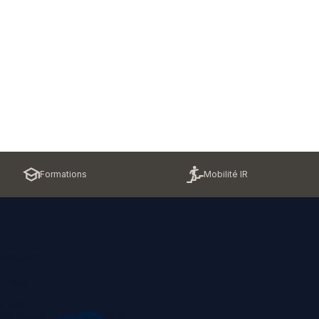
Formations
Mobilité IR
contacter
z-nous !
u site
ons légales et politique RGPD