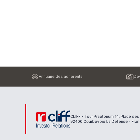
Pied
Annuaire des adhérents
Dev
de
page
CLIFF - Tour Praetorium 14, Place des
92400 Courbevoie La Défense - Fran