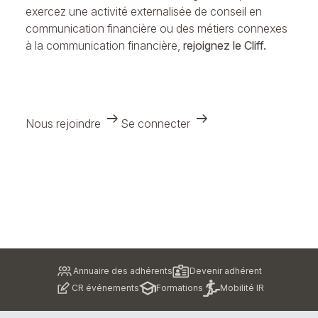
exercez une activité externalisée de conseil en
communication financière ou des métiers connexes
à la communication financière,
rejoignez le Cliff.
arrow_right_alt
arrow_right_alt
Nous rejoindre
Se connecter
Pied
Annuaire des adhérents
Devenir adhérent
de
CR événements
Formations
Mobilité IR
page