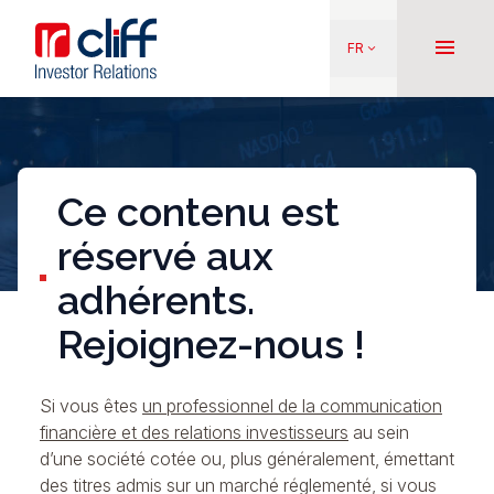
Aller
Aller directement au contenu
au
menu
FR
keyboard_arrow_down
contenu
principal
Ce contenu est
réservé aux
adhérents.
Rejoignez-nous !
Si vous êtes
un professionnel de la communication
financière et des relations investisseurs
au sein
d’une société cotée ou, plus généralement, émettant
des titres admis sur un marché réglementé, si vous