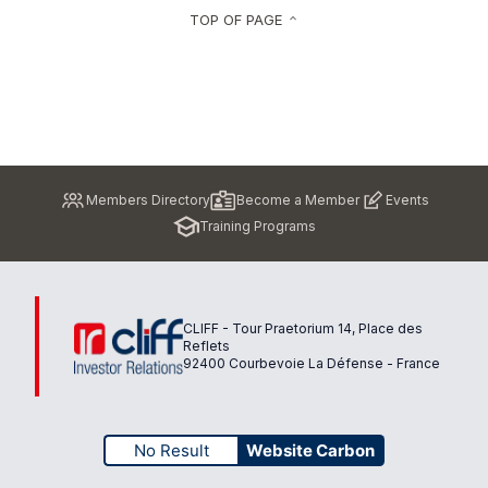
TOP OF PAGE
keyboard_arrow_up
Pied
Members Directory
Become a Member
Events
de
Training Programs
page
CLIFF - Tour Praetorium 14, Place des
Reflets
92400 Courbevoie La Défense - France
No Result
Website Carbon