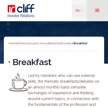
Skip
Aller directement au contenu
to
menu
EN
keyboard_arrow_down
main
content
Home
Services pour nos adhérents
Events
Breakfast
Breadcrumb
Breakfast
Led by members who can use external
skills, the thematic breakfasts/debates on
an almost monthly basis stimulate
exchanges of experience and thinking
around current topics, in connection with
the fundamentals of the profession and